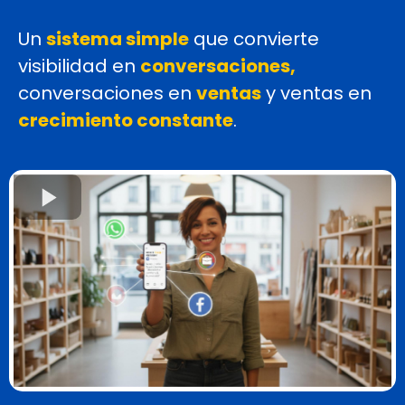
Un
sistema simple
que convierte
visibilidad
en
conversaciones,
conversaciones
en
ventas
y
ventas
en
crecimiento constante
.