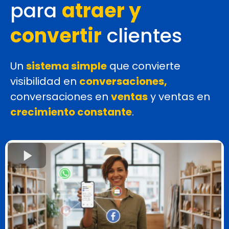
para
atraer y
convertir
clientes
Un
sistema simple
que convierte
visibilidad
en
conversaciones,
conversaciones
en
ventas
y
ventas
en
crecimiento constante
.